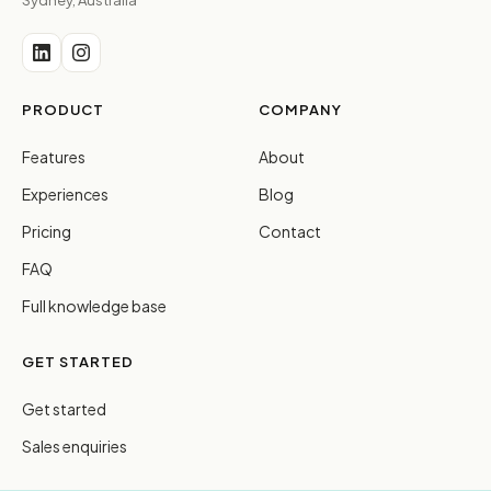
Sydney, Australia
PRODUCT
COMPANY
Features
About
Experiences
Blog
Pricing
Contact
FAQ
Full knowledge base
GET STARTED
Get started
Sales enquiries