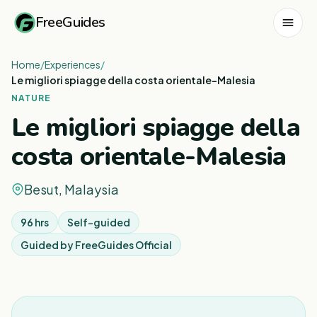
FreeGuides
Home
/
Experiences
/
Le migliori spiagge della costa orientale-Malesia
NATURE
Le migliori spiagge della
costa orientale-Malesia
Besut, Malaysia
96 hrs
Self-guided
Guided by
FreeGuides Official
1
/
5