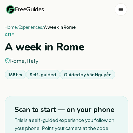
FreeGuides
Home
/
Experiences
/
A week in Rome
CITY
A week in Rome
Rome, Italy
168 hrs
Self-guided
Guided by
Vân Nguyễn
1
/
4
Scan to start — on your phone
This is a self-guided experience you follow on
your phone. Point your camera at the code,