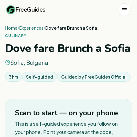
FreeGuides
Home
/
Experiences
/
Dove fare Brunch a Sofia
CULINARY
Dove fare Brunch a Sofia
Sofia, Bulgaria
3 hrs
Self-guided
Guided by
FreeGuides Official
1
/
7
Scan to start — on your phone
This is a self-guided experience you follow on
your phone. Point your camera at the code,